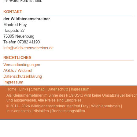
Ihr Warenkorb ist leer.
KONTAKT
der Wildbienenschreiner
Manfred Frey
Hauptstr. 27
75305 Neuenbürg
Telefon 07082 41190
info@wildbienenschreiner.de
RECHTLICHES
Versandbedingungen
AGBs / Widerruf
Datenschutzerklärung
Impressum
Home
|
Links
|
Sitemap
|
Datenschutz
|
Impressum
Als Kleinunternehmer im Sinne des § 19 UStG wird keine Umsatzsteuer berec
und ausgewiesen. Alle Preise sind Endpreise.
© 2011 - 2026 Wildbienenschreiner Manfred Frey | Wildbienenhotels |
Insektenhotels | Nisthilfen | Beobachtungshilfen