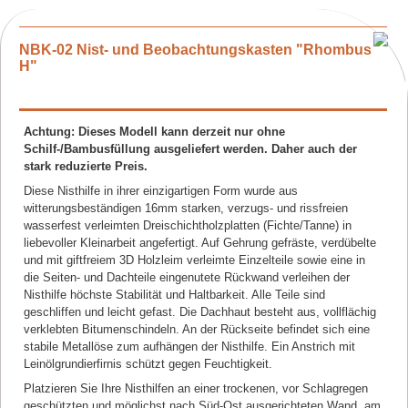
NBK-02 Nist- und Beobachtungskasten "Rhombus
H"
Achtung: Dieses Modell kann derzeit nur ohne
Schilf-/Bambusfüllung ausgeliefert werden. Daher auch der
stark reduzierte Preis.
Diese Nisthilfe in ihrer einzigartigen Form wurde aus
witterungsbeständigen 16mm starken, verzugs- und rissfreien
wasserfest verleimten Dreischichtholzplatten (Fichte/Tanne) in
liebevoller Kleinarbeit angefertigt. Auf Gehrung gefräste, verdübelte
und mit giftfreiem 3D Holzleim verleimte Einzelteile sowie eine in
die Seiten- und Dachteile eingenutete Rückwand verleihen der
Nisthilfe höchste Stabilität und Haltbarkeit. Alle Teile sind
geschliffen und leicht gefast. Die Dachhaut besteht aus, vollflächig
verklebten Bitumenschindeln. An der Rückseite befindet sich eine
stabile Metallöse zum aufhängen der Nisthilfe. Ein Anstrich mit
Leinölgrundierfirnis schützt gegen Feuchtigkeit.
Platzieren Sie Ihre Nisthilfen an einer trockenen, vor Schlagregen
geschützten und möglichst nach Süd-Ost ausgerichteten Wand, am