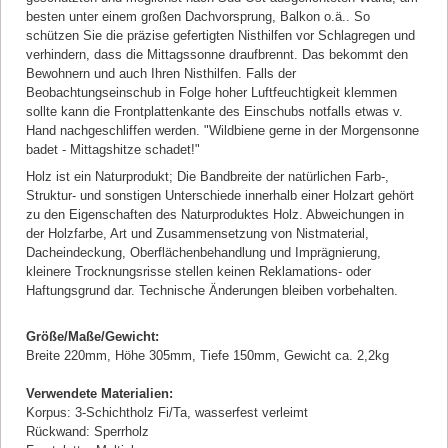
besten unter einem großen Dachvorsprung, Balkon o.ä.. So
schützen Sie die präzise gefertigten Nisthilfen vor Schlagregen und
verhindern, dass die Mittagssonne draufbrennt. Das bekommt den
Bewohnern und auch Ihren Nisthilfen. Falls der
Beobachtungseinschub in Folge hoher Luftfeuchtigkeit klemmen
sollte kann die Frontplattenkante des Einschubs notfalls etwas v.
Hand nachgeschliffen werden. "Wildbiene gerne in der Morgensonne
badet - Mittagshitze schadet!"
Holz ist ein Naturprodukt; Die Bandbreite der natürlichen Farb-,
Struktur- und sonstigen Unterschiede innerhalb einer Holzart gehört
zu den Eigenschaften des Naturproduktes Holz. Abweichungen in
der Holzfarbe, Art und Zusammensetzung von Nistmaterial,
Dacheindeckung, Oberflächenbehandlung und Imprägnierung,
kleinere Trocknungsrisse stellen keinen Reklamations- oder
Haftungsgrund dar. Technische Änderungen bleiben vorbehalten.
Größe/Maße/Gewicht:
Breite 220mm, Höhe 305mm, Tiefe 150mm, Gewicht ca. 2,2kg
Verwendete Materialien:
Korpus: 3-Schichtholz Fi/Ta, wasserfest verleimt
Rückwand: Sperrholz