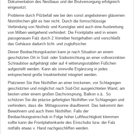
Dokumentation des Nestbaus und der Brutversorgung erfolgreich
eingesetzt.
Probleme durch Pilzbefall wie bei den sonst angebotenen gläsernen
Niströhrchen gibt es hier nicht. Durch die formschlüssige
Verbindung von Nistholz und Kunstglas wird auch eine Ausbreitung
von Milben weitgehend verhindert. Die Frontplatte wird in einem
passgenauen Falz durch 2 Vorreiber festgehalten und verschließt
das Gehäuse dadurch licht- und zugluftsicher.
Dieser Beobachtungskasten kann je nach Situation an einem
geschützten Ort in Süd- oder Südostrichtung an einer vollverzinkten
Schrauböse aufgehängt oder auf 4 witterungsstabilen Füßchen
aufgestellt werden. Kann als sinnvolle Ergänzung in jedes
entsprechend große Insektenhotel integriert werden.
Platzieren Sie Ihre Nisthilfen an einer trockenen, vor Schlagregen
geschützten und möglichst nach Süd-Ost ausgerichteten Wand, am
besten unter einem großen Dachvorsprung, Balkon o.ä.. So
schützen Sie die präzise gefertigten Nisthilfen vor Schlagregen und
verhindern, dass die Mittagssonne draufbrennt. Das bekommt den
Bewohnern und auch Ihren Nisthilfen. Falls der
Beobachtungseinschub in Folge hoher Luftfeuchtigkeit klemmen
sollte kann die Frontplattenkante des Einschubs bzw. der Falz
notfalls etwas v. Hand nachgeschliffen werden.