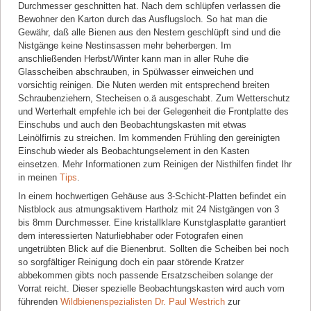
Durchmesser geschnitten hat. Nach dem schlüpfen verlassen die
Bewohner den Karton durch das Ausflugsloch. So hat man die
Gewähr, daß alle Bienen aus den Nestern geschlüpft sind und die
Nistgänge keine Nestinsassen mehr beherbergen. Im
anschließenden Herbst/Winter kann man in aller Ruhe die
Glasscheiben abschrauben, in Spülwasser einweichen und
vorsichtig reinigen. Die Nuten werden mit entsprechend breiten
Schraubenziehern, Stecheisen o.ä ausgeschabt. Zum Wetterschutz
und Werterhalt empfehle ich bei der Gelegenheit die Frontplatte des
Einschubs und auch den Beobachtungskasten mit etwas
Leinölfirnis zu streichen. Im kommenden Frühling den gereinigten
Einschub wieder als Beobachtungselement in den Kasten
einsetzen. Mehr Informationen zum Reinigen der Nisthilfen findet Ihr
in meinen
Tips
.
In einem hochwertigen Gehäuse aus 3-Schicht-Platten befindet ein
Nistblock aus atmungsaktivem Hartholz mit 24 Nistgängen von 3
bis 8mm Durchmesser. Eine kristallklare Kunstglasplatte garantiert
dem interessierten Naturliebhaber oder Fotografen einen
ungetrübten Blick auf die Bienenbrut. Sollten die Scheiben bei noch
so sorgfältiger Reinigung doch ein paar störende Kratzer
abbekommen gibts noch passende Ersatzscheiben solange der
Vorrat reicht. Dieser spezielle Beobachtungskasten wird auch vom
führenden
Wildbienenspezialisten Dr. Paul Westrich
zur