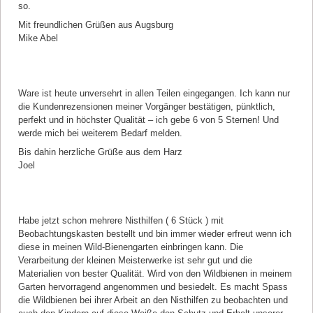
so.
Mit freundlichen Grüßen aus Augsburg
Mike Abel
Kommentar von Joel |
11.09.2017
Ware ist heute unversehrt in allen Teilen eingegangen. Ich kann nur
die Kundenrezensionen meiner Vorgänger bestätigen, pünktlich,
perfekt und in höchster Qualität – ich gebe 6 von 5 Sternen! Und
werde mich bei weiterem Bedarf melden.
Bis dahin herzliche Grüße aus dem Harz
Joel
Kommentar von Martin P. |
11.08.2017
Habe jetzt schon mehrere Nisthilfen ( 6 Stück ) mit
Beobachtungskasten bestellt und bin immer wieder erfreut wenn ich
diese in meinen Wild-Bienengarten einbringen kann. Die
Verarbeitung der kleinen Meisterwerke ist sehr gut und die
Materialien von bester Qualität. Wird von den Wildbienen in meinem
Garten hervorragend angenommen und besiedelt. Es macht Spass
die Wildbienen bei ihrer Arbeit an den Nisthilfen zu beobachten und