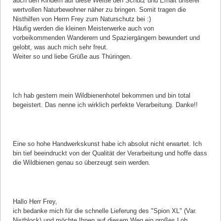
auch den Kindern auf diese Weiße den Schutz und Erhalt unserer
wertvollen Naturbewohner näher zu bringen. Somit tragen die
Nisthilfen von Herrn Frey zum Naturschutz bei :)
Häufig werden die kleinen Meisterwerke auch von
vorbeikommenden Wanderern und Spaziergängern bewundert und
gelobt, was auch mich sehr freut.
Weiter so und liebe Grüße aus Thüringen.
Kommentar von Antje Schulte |
14.06.2017
Ich hab gestern mein Wildbienenhotel bekommen und bin total
begeistert. Das nenne ich wirklich perfekte Verarbeitung. Danke!!
Kommentar von Erik Schmidt |
09.05.2017
Eine so hohe Handwerkskunst habe ich absolut nicht erwartet. Ich
bin tief beeindruckt von der Qualität der Verarbeitung und hoffe dass
die Wildbienen genau so überzeugt sein werden.
Kommentar von André Götz |
01.04.2017
Hallo Herr Frey,
ich bedanke mich für die schnelle Lieferung des "Spion XL" (Var.
Nistblock) und möchte Ihnen auf diesem Weg ein großes Lob