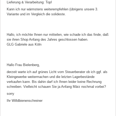
Lieferung & Verarbeitung: Top!
Kann ich nur wärmstens weiterempfehlen (übrigens unsere 3.
Variante und im Vergleich die solideste.
Kommentar von Gabriele Bielenberg |
08.02.2026
Hallo, ich möchte Ihnen nur mitteilen, wie schade ich das finde, daß
sie ihren Shop Anfang des Jahres geschlossen haben.
GLG Gabriele aus Köln
Antwort von Manfred Frey
Hallo Frau Bielenberg,
derzeit warte ich auf grünes Licht vom Steuerberater ob ich ggf. als
Kleingewerbe weitermachen und die letzten Lagerbestände
verkaufen kann. Bis dahin darf ich Ihnen leider keine Rechnung
schreiben. Vielleicht schauen Sie ja Anfang März nochmal vorbei?
sorry
Ihr Willdbienenschreiner
Kommentar von Michael Seidel |
14.06.2025