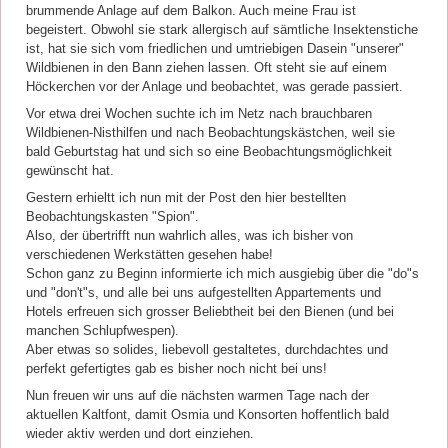
brummende Anlage auf dem Balkon. Auch meine Frau ist
begeistert. Obwohl sie stark allergisch auf sämtliche Insektenstiche
ist, hat sie sich vom friedlichen und umtriebigen Dasein "unserer"
Wildbienen in den Bann ziehen lassen. Oft steht sie auf einem
Höckerchen vor der Anlage und beobachtet, was gerade passiert.
Vor etwa drei Wochen suchte ich im Netz nach brauchbaren
Wildbienen-Nisthilfen und nach Beobachtungskästchen, weil sie
bald Geburtstag hat und sich so eine Beobachtungsmöglichkeit
gewünscht hat.
Gestern erhieltt ich nun mit der Post den hier bestellten
Beobachtungskasten "Spion".
Also, der übertrifft nun wahrlich alles, was ich bisher von
verschiedenen Werkstätten gesehen habe!
Schon ganz zu Beginn informierte ich mich ausgiebig über die "do"s
und "don't"s, und alle bei uns aufgestellten Appartements und
Hotels erfreuen sich grosser Beliebtheit bei den Bienen (und bei
manchen Schlupfwespen).
Aber etwas so solides, liebevoll gestaltetes, durchdachtes und
perfekt gefertigtes gab es bisher noch nicht bei uns!
Nun freuen wir uns auf die nächsten warmen Tage nach der
aktuellen Kaltfont, damit Osmia und Konsorten hoffentlich bald
wieder aktiv werden und dort einziehen.