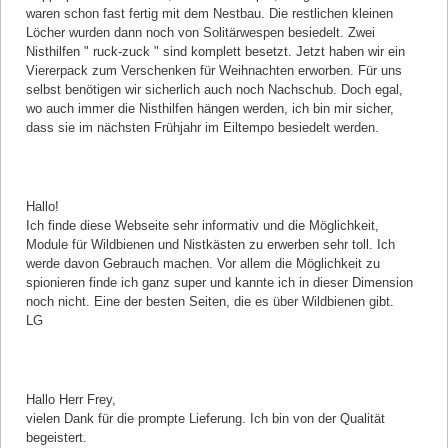
waren schon fast fertig mit dem Nestbau. Die restlichen kleinen
Löcher wurden dann noch von Solitärwespen besiedelt. Zwei
Nisthilfen " ruck-zuck " sind komplett besetzt. Jetzt haben wir ein
Viererpack zum Verschenken für Weihnachten erworben. Für uns
selbst benötigen wir sicherlich auch noch Nachschub. Doch egal,
wo auch immer die Nisthilfen hängen werden, ich bin mir sicher,
dass sie im nächsten Frühjahr im Eiltempo besiedelt werden.
Kommentar von Bienen-Fan |
13.09.2020
Hallo!
Ich finde diese Webseite sehr informativ und die Möglichkeit,
Module für Wildbienen und Nistkästen zu erwerben sehr toll. Ich
werde davon Gebrauch machen. Vor allem die Möglichkeit zu
spionieren finde ich ganz super und kannte ich in dieser Dimension
noch nicht. Eine der besten Seiten, die es über Wildbienen gibt.
LG
Kommentar von Burghard Ecks |
17.07.2020
Hallo Herr Frey,
vielen Dank für die prompte Lieferung. Ich bin von der Qualität
begeistert.