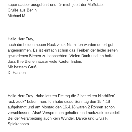
super-sauber ausgeführt und für mich jetzt der Maßstab.
Grüße aus Berlin
Michael M.
Kommentar von Dagmar Hansen |
22.04.2018
Hallo Herr Frey,
auch die beiden neuen Ruck-Zuck-Nisthilfen wurden sofort gut
angenommen. Es ist einfach schön das Treiben der leider selten
gewordenen Bienen zu beobachten. Vielen Dank und ich hoffe,
dass Ihre Bienenhäuser viele Käufer finden.
Mit bestem Gruß
D. Hansen
Kommentar von Spickenbom, Friedhelm |
17.04.2018
Hallo Herr Frey. Habe letzten Freitag die 2 bestellten Nisthilfen"
ruck zuck" bekommen. Ich habe diese Sonntag den 15.4.18
aufgehängt und am Montag den 16.4.18 waren 2 Röhren schon
verschlossen. Also! Versprechen gehalten und ruckzuck besiedelt.
Bei der Verarbeitung auch kein Wunder. Danke und Gruß F.
Spickenbom