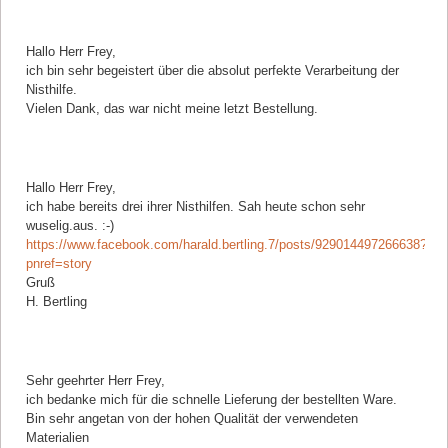
Kommentar von Dagmar Hansen |
04.04.2018
Hallo Herr Frey,
ich bin sehr begeistert über die absolut perfekte Verarbeitung der
Nisthilfe.
Vielen Dank, das war nicht meine letzt Bestellung.
Kommentar von Harald bertling |
25.03.2018
Hallo Herr Frey,
ich habe bereits drei ihrer Nisthilfen. Sah heute schon sehr
wuselig.aus. :-)
https://www.facebook.com/harald.bertling.7/posts/929014497266638?
pnref=story
Gruß
H. Bertling
Kommentar von Bodo Kleps |
04.03.2018
Sehr geehrter Herr Frey,
ich bedanke mich für die schnelle Lieferung der bestellten Ware.
Bin sehr angetan von der hohen Qualität der verwendeten
Materialien