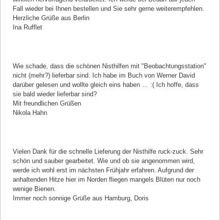
Fall wieder bei Ihnen bestellen und Sie sehr gerne weiterempfehlen.
Herzliche Grüße aus Berlin
Ina Rufflet
Kommentar von Nikola Hahn |
24.10.2018
Wie schade, dass die schönen Nisthilfen mit "Beobachtungsstation"
nicht (mehr?) lieferbar sind. Ich habe im Buch von Werner David
darüber gelesen und wollte gleich eins haben … :( Ich hoffe, dass
sie bald wieder lieferbar sind?
Mit freundlichen Grüßen
Nikola Hahn
Kommentar von Doris Holzmüller-Meyenbörg |
09.08.2018
Vielen Dank für die schnelle Lieferung der Nisthilfe ruck-zuck. Sehr
schön und sauber gearbeitet. Wie und ob sie angenommen wird,
werde ich wohl erst im nächsten Frühjahr erfahren. Aufgrund der
anhaltenden Hitze hier im Norden fliegen mangels Blüten nur noch
wenige Bienen.
Immer noch sonnige Grüße aus Hamburg, Doris
Kommentar von Susanne Fischer |
05.07.2018