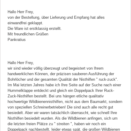
Kommentar von Kurt Pankratius |
25.11.2020
Hallo Herr Frey,
von der Bestellung, über Lieferung und Empfang hat alles
einwandfrei geklappt.
Die Ware ist erstklassig erstellt.
Mit freundlichen Grüßen
Pankratius
Kommentar von Brigitte Trumpf |
22.10.2020
Hallo Herr Frey,
wir sind wieder völlig überzeugt und begeistert von Ihrem
handwerklichen Können, der präzisen sauberen Ausführung der
Bohrlöcher und der gesamten Qualität der Nisthilfen " ruck-zuck".
Im Mai letzten Jahres habe ich Ihre Seite auf der Suche nach einer
Hummelklappe entdeckt und gleich ein Doppelpack Ihrer Ruck-
Zuck-Nisthilfen bestellt. Bei uns hängen etliche qualitativ
hochwertige Wildbienennisthilfen, nicht aus dem Baumarkt, sondern
von speziellen Schreinerbetrieben! Die sind auch alle recht gut
besiedelt. Aber wir waren tatsächlich überrascht, wie schnell Ihre
Nisthilfen besiedelt wurden. Als die Wildbienen anfingen, sich um
die letzten freien Plätze zu " streiten ", haben wir noch ein
Doppelpack nachbestellt, leider etwas spät, die großen Wildbienen