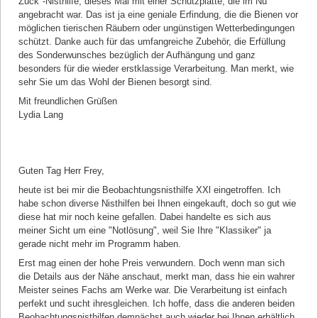
Zuck"-Nisthilfe, dieses Mal mit einer Schutzplatte, die im Nu
angebracht war. Das ist ja eine geniale Erfindung, die die Bienen vor
möglichen tierischen Räubern oder ungünstigen Wetterbedingungen
schützt. Danke auch für das umfangreiche Zubehör, die Erfüllung
des Sonderwunsches bezüglich der Aufhängung und ganz
besonders für die wieder erstklassige Verarbeitung. Man merkt, wie
sehr Sie um das Wohl der Bienen besorgt sind.
Mit freundlichen Grüßen
Lydia Lang
Kommentar von Michael Freuding |
10.01.2023
Guten Tag Herr Frey,
heute ist bei mir die Beobachtungsnisthilfe XXl eingetroffen. Ich
habe schon diverse Nisthilfen bei Ihnen eingekauft, doch so gut wie
diese hat mir noch keine gefallen. Dabei handelte es sich aus
meiner Sicht um eine "Notlösung", weil Sie Ihre "Klassiker" ja
gerade nicht mehr im Programm haben.
Erst mag einen der hohe Preis verwundern. Doch wenn man sich
die Details aus der Nähe anschaut, merkt man, dass hie ein wahrer
Meister seines Fachs am Werke war. Die Verarbeitung ist einfach
perfekt und sucht ihresgleichen. Ich hoffe, dass die anderen beiden
Beobachtungsnisthilfen demnächst auch wieder bei Ihnen erhältlich