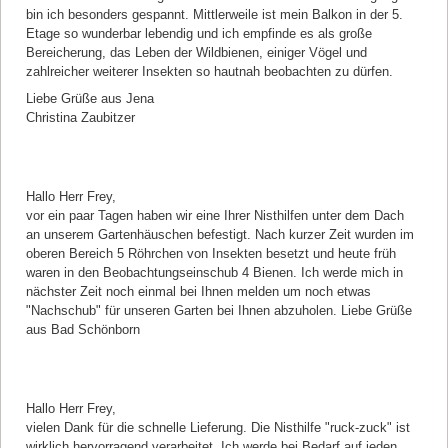
bin ich besonders gespannt. Mittlerweile ist mein Balkon in der 5.
Etage so wunderbar lebendig und ich empfinde es als große
Bereicherung, das Leben der Wildbienen, einiger Vögel und
zahlreicher weiterer Insekten so hautnah beobachten zu dürfen.
Liebe Grüße aus Jena
Christina Zaubitzer
Kommentar von Gerhard Westermann |
11.04.2019
Hallo Herr Frey,
vor ein paar Tagen haben wir eine Ihrer Nisthilfen unter dem Dach
an unserem Gartenhäuschen befestigt. Nach kurzer Zeit wurden im
oberen Bereich 5 Röhrchen von Insekten besetzt und heute früh
waren in den Beobachtungseinschub 4 Bienen. Ich werde mich in
nächster Zeit noch einmal bei Ihnen melden um noch etwas
"Nachschub" für unseren Garten bei Ihnen abzuholen. Liebe Grüße
aus Bad Schönborn
Kommentar von Ina Rufflet |
21.03.2019
Hallo Herr Frey,
vielen Dank für die schnelle Lieferung. Die Nisthilfe "ruck-zuck" ist
wirklich hervorragend verarbeitet. Ich werde bei Bedarf auf jeden