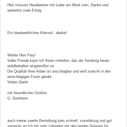
Hier müssen Handwerker mit Liebe am Werk sein. Danke und
weiterhin viele Erfolg.
Kommentar von Konrad Heydenreich |
12.01.2017
Ein handwerkliches Kleinod - danke!
Kommentar von Gerald Dornheim |
11.11.2016
Werter Herr Frey!
Voller Freude kann ich Ihnen mitteilen, das die Sendung heute
wohlbehalten eingetroffen ist.
Die Qualität Ihrer Arbeit ist unschlagbar und wird zurecht in den
einschlägigen Foren gelobt.
Vielen Dank!
mit freundlichen Grüßen
G. Dornheim
Kommentar von Nossem Muriel |
29.05.2016
auch meine zweite Bestellung kam schnell, zuverlässig und gut
verpackt an.Ich bin sehr zufrieden mit den beiden Spionen.Im