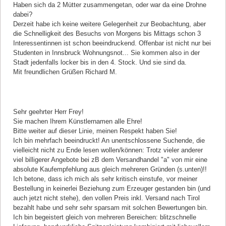
Haben sich da 2 Mütter zusammengetan, oder war da eine Drohne
dabei?
Derzeit habe ich keine weitere Gelegenheit zur Beobachtung, aber
die Schnelligkeit des Besuchs von Morgens bis Mittags schon 3
Interessentinnen ist schon beeindruckend. Offenbar ist nicht nur bei
Studenten in Innsbruck Wohnungsnot... Sie kommen also in der
Stadt jedenfalls locker bis in den 4. Stock. Und sie sind da.
Mit freundlichen Grüßen Richard M.
Kommentar von Richard Innsbruck |
30.03.2017
Sehr geehrter Herr Frey!
Sie machen Ihrem Künstlernamen alle Ehre!
Bitte weiter auf dieser Linie, meinen Respekt haben Sie!
Ich bin mehrfach beeindruckt! An unentschlossene Suchende, die
vielleicht nicht zu Ende lesen wollen/können: Trotz vieler anderer
viel billigerer Angebote bei zB dem Versandhandel "a" von mir eine
absolute Kaufempfehlung aus gleich mehreren Gründen (s.unten)!!
Ich betone, dass ich mich als sehr kritisch einstufe, vor meiner
Bestellung in keinerlei Beziehung zum Erzeuger gestanden bin (und
auch jetzt nicht stehe), den vollen Preis inkl. Versand nach Tirol
bezahlt habe und sehr sehr sparsam mit solchen Bewertungen bin.
Ich bin begeistert gleich von mehreren Bereichen: blitzschnelle