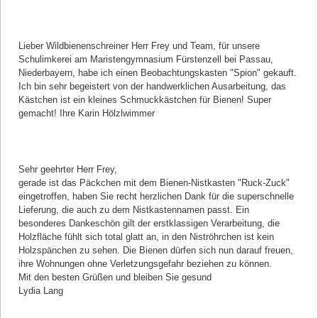
Kommentar von Karin Hölzlwimmer |
06.04.2021
Lieber Wildbienenschreiner Herr Frey und Team, für unsere
Schulimkerei am Maristengymnasium Fürstenzell bei Passau,
Niederbayern, habe ich einen Beobachtungskasten "Spion" gekauft.
Ich bin sehr begeistert von der handwerklichen Ausarbeitung, das
Kästchen ist ein kleines Schmuckkästchen für Bienen! Super
gemacht! Ihre Karin Hölzlwimmer
Kommentar von Lydia Lang |
11.03.2021
Sehr geehrter Herr Frey,
gerade ist das Päckchen mit dem Bienen-Nistkasten "Ruck-Zuck"
eingetroffen, haben Sie recht herzlichen Dank für die superschnelle
Lieferung, die auch zu dem Nistkastennamen passt. Ein
besonderes Dankeschön gilt der erstklassigen Verarbeitung, die
Holzfläche fühlt sich total glatt an, in den Niströhrchen ist kein
Holzspänchen zu sehen. Die Bienen dürfen sich nun darauf freuen,
ihre Wohnungen ohne Verletzungsgefahr beziehen zu können.
Mit den besten Grüßen und bleiben Sie gesund
Lydia Lang