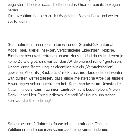
begeistert. Ebenso, dass die Bienen das Quartier bereits bezogen
haben.
Die Investition hat sich zu 100% gelohnt. Vielen Dank und weiter
so. P. Kern
Kommentar von Christine Strack |
13.04.2021
Seit mehreren Jahren gestalten wir unser Grundstück naturnah:
Vögel, Igel, allerlei Insekten, verschiedene Eidechsen, Molche,
Eichhörnchen uvam erfreuen unsere Herzen. Und da es im Leben ja
keine Zufälle gibt, sind wir auf den „Wildbienenschreiner“ gestoßen.
Unsere erste Bestellung ist eigentlich nur ein „Versuchsballon“
gewesen. Aber als „Ruck-Zuck“ ruck-zuck ins Haus geliefert worden
war, durften wir feststellen, dass diese meisterliche Arbeit all unsere
Erwartungen schier übertroffen hat. Kunsthandwerk im Dienste der
Natur – anders kann frau ihren Eindruck nicht beschreiben. Vielen
Dank, lieber Herr Frey für dieses Kleinod! Wir freuen uns schon
sehr auf die Besiedelung!
Kommentar von Andreas |
07.04.2021
Schon seit ca. 2 Jahren befasse ich mich mit dem Thema
Wildbienen und habe inzwischen auch eine summende und