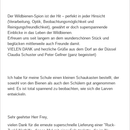
Kommentar von Claudia Schuster |
19.05.2023
Der Wildbienen-Spion ist der Hit – perfekt in jeder Hinsicht
(Verarbeitung, Optik, Beobachtungsmöglichkeit und
Reinigungsfreundlichkeit), gewährt er doch superspannende
Einblicke in das Leben der Wildbienen.
Erfreuen uns seit langem an dem wunderschönen Stück und
beglücken mittlerweile auch Freunde damit.
VIELEN DANK und herzliche Grüße aus dem Dorf an der Düssel
Claudia Schuster und Peter Gellner (ganz begeistert)
Kommentar von Moritz Falch |
05.05.2023
Ich habe für meine Schule einen kleinen Schaukasten bestellt, der
sowohl von den Bienen als auch den Schülern gut angenommen
wird. Es ist total spannend zu beobachten, wie sich die Larven
entwickeln.
Kommentar von Lydia Lang |
23.04.2023
Sehr geehrter Herr Frey,
vielen Dank für die erneute superschnelle Lieferung einer "Ruck-