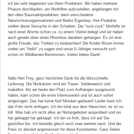
ich bin sehr begeistert von Ihren Produkten. Wir haben mehrere
Phasen durchlaufen, um Nisthilfen aufzustellen, angefangen mit
den ollen Baumarktprodukten, dann verschiedene
Naturschutzorganisationen und Marke Eigenbau. Ihre Produkte
stellen diese Versuche in den Schatten. Die "ruck-zuck" Nisthilfe ist
nach einer Woche schon ca. zu einem Viertel belegt und wir haben
auch gerade eben einen Rhombus daneben gehangen. Es ist eine
große Freude, das Treiben zu beobachten! Die Kinder flitzen immer
vorbei um "Hallo" zu sagen und unser 6-Jähriger versucht sich
schon im Wildbienen-Bestimmen. Vielen lieben Dank!
Kommentar von Sabine Wolf |
10.04.2020
Hallo Herr Frey, ganz herzlichen Dank für die blitzschnelle
Lieferung. Die Nistkästen sind ein Traum. Seidenweich und
makellos. Als wir heute den Platz zum Aufhängen ausgesucht
haben, kam schon die erste Interessentin und ist auch sofort
eingezogen. Das hat keine fünf Minuten gedauert! Leider kann ich
das Foto nicht einfügen. Ich bin total aus dem Häuschen, es ist so
toll. Was hab ich nicht alles an Nistangeboten ausprobiert und nix
hat geklappt.hat geklappt. Ich bin so froh, dass ich auf Sie
gestoßen bin. Ich bestelle gleich noch zwei weitere nach. Und der
Preis ist absolut angemessen für diese Kunstwerke. Ganz lieben