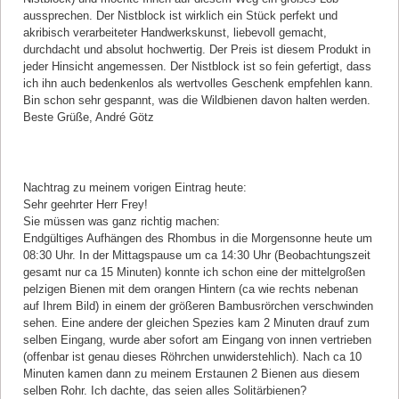
aussprechen. Der Nistblock ist wirklich ein Stück perfekt und
akribisch verarbeiteter Handwerkskunst, liebevoll gemacht,
durchdacht und absolut hochwertig. Der Preis ist diesem Produkt in
jeder Hinsicht angemessen. Der Nistblock ist so fein gefertigt, dass
ich ihn auch bedenkenlos als wertvolles Geschenk empfehlen kann.
Bin schon sehr gespannt, was die Wildbienen davon halten werden.
Beste Grüße, André Götz
Kommentar von Richard innsbruck |
30.03.2017
Nachtrag zu meinem vorigen Eintrag heute:
Sehr geehrter Herr Frey!
Sie müssen was ganz richtig machen:
Endgültiges Aufhängen des Rhombus in die Morgensonne heute um
08:30 Uhr. In der Mittagspause um ca 14:30 Uhr (Beobachtungszeit
gesamt nur ca 15 Minuten) konnte ich schon eine der mittelgroßen
pelzigen Bienen mit dem orangen Hintern (ca wie rechts nebenan
auf Ihrem Bild) in einem der größeren Bambusrörchen verschwinden
sehen. Eine andere der gleichen Spezies kam 2 Minuten drauf zum
selben Eingang, wurde aber sofort am Eingang von innen vertrieben
(offenbar ist genau dieses Röhrchen unwiderstehlich). Nach ca 10
Minuten kamen dann zu meinem Erstaunen 2 Bienen aus diesem
selben Rohr. Ich dachte, das seien alles Solitärbienen?