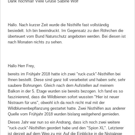
Dank nochmal! Viele Grüße Sabine Wolf
Kommentar von Achim Deeg |
07.08.2019
Hallo. Nach kurzer Zeit wurde die Nisthilfe fast vollständig
besiedelt. Ich bin beeindruckt. Im Gegensatz zu den Röhrchen die
überteuert vom Bund Naturschutz angeboten werden. Bei diesen ist
nach Monaten nichts zu sehen.
Kommentar von Christina Zaubitzer |
19.04.2019
Hallo Herr Frey,
bereits im Frühjahr 2018 hatte ich zwei "ruck-zuck"-Nisthilfen bei
Ihnen bestellt. Diese sind ganz toll verarbeitet und haben sehr, sehr
saubere Bohrungen. Gleich nach dem Aufstellen auf meinem
Balkon in der 5. Etage wurden sie bereits bezogen. Ich fand es so
faszinierend, dass die Wildbienen sofort wussten "Hier ist neuer
Nistraum für uns", obwohl ich da noch nicht mal mit der
Wildblumenbepflanzung gestartet hatte. Zwei Nisthilfen aus anderer
Quelle vom Frühjahr 2018 wurden bislang weitgehend gemieden.
Dieses Jahr war nun so ein Andrang, dass ich noch zwei weitere
"ruck-zuck"-Nisthilfen geordert habe und den "Spion XL". Letzterer
ist derzeit auf dem Weg zu mir. Auf die Einblicke in die Nistgänge