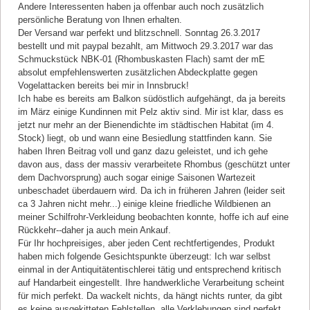
Andere Interessenten haben ja offenbar auch noch zusätzlich
persönliche Beratung von Ihnen erhalten.
Der Versand war perfekt und blitzschnell. Sonntag 26.3.2017
bestellt und mit paypal bezahlt, am Mittwoch 29.3.2017 war das
Schmuckstück NBK-01 (Rhombuskasten Flach) samt der mE
absolut empfehlenswerten zusätzlichen Abdeckplatte gegen
Vogelattacken bereits bei mir in Innsbruck!
Ich habe es bereits am Balkon südöstlich aufgehängt, da ja bereits
im März einige Kundinnen mit Pelz aktiv sind. Mir ist klar, dass es
jetzt nur mehr an der Bienendichte im städtischen Habitat (im 4.
Stock) liegt, ob und wann eine Besiedlung stattfinden kann. Sie
haben Ihren Beitrag voll und ganz dazu geleistet, und ich gehe
davon aus, dass der massiv verarbeitete Rhombus (geschützt unter
dem Dachvorsprung) auch sogar einige Saisonen Wartezeit
unbeschadet überdauern wird. Da ich in früheren Jahren (leider seit
ca 3 Jahren nicht mehr...) einige kleine friedliche Wildbienen an
meiner Schilfrohr-Verkleidung beobachten konnte, hoffe ich auf eine
Rückkehr--daher ja auch mein Ankauf.
Für Ihr hochpreisiges, aber jeden Cent rechtfertigendes, Produkt
haben mich folgende Gesichtspunkte überzeugt: Ich war selbst
einmal in der Antiquitätentischlerei tätig und entsprechend kritisch
auf Handarbeit eingestellt. Ihre handwerkliche Verarbeitung scheint
für mich perfekt. Da wackelt nichts, da hängt nichts runter, da gibt
es keine ausgekitteten Fehlstellen, alle Verklebungen sind perfekt