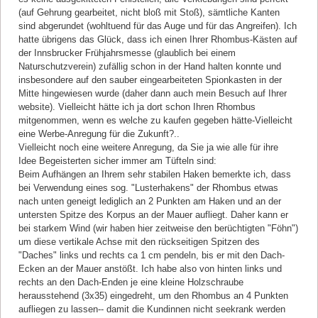
(auf Gehrung gearbeitet, nicht bloß mit Stoß), sämtliche Kanten
sind abgerundet (wohltuend für das Auge und für das Angreifen). Ich
hatte übrigens das Glück, dass ich einen Ihrer Rhombus-Kästen auf
der Innsbrucker Frühjahrsmesse (glaublich bei einem
Naturschutzverein) zufällig schon in der Hand halten konnte und
insbesondere auf den sauber eingearbeiteten Spionkasten in der
Mitte hingewiesen wurde (daher dann auch mein Besuch auf Ihrer
website). Vielleicht hätte ich ja dort schon Ihren Rhombus
mitgenommen, wenn es welche zu kaufen gegeben hätte-Vielleicht
eine Werbe-Anregung für die Zukunft?..
Vielleicht noch eine weitere Anregung, da Sie ja wie alle für ihre
Idee Begeisterten sicher immer am Tüfteln sind:
Beim Aufhängen an Ihrem sehr stabilen Haken bemerkte ich, dass
bei Verwendung eines sog. "Lusterhakens" der Rhombus etwas
nach unten geneigt lediglich an 2 Punkten am Haken und an der
untersten Spitze des Korpus an der Mauer aufliegt. Daher kann er
bei starkem Wind (wir haben hier zeitweise den berüchtigten "Föhn")
um diese vertikale Achse mit den rückseitigen Spitzen des
"Daches" links und rechts ca 1 cm pendeln, bis er mit den Dach-
Ecken an der Mauer anstößt. Ich habe also von hinten links und
rechts an den Dach-Enden je eine kleine Holzschraube
herausstehend (3x35) eingedreht, um den Rhombus an 4 Punkten
aufliegen zu lassen-- damit die Kundinnen nicht seekrank werden