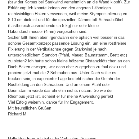
(bzw der Korpus bei Starkwind vernehmlich an die Wand klopft). Zur
Erklärung: Ich konnte keinen von den engeren L-förmigen
rechtwinkligen Haken verwenden, weil meine Styroporisolierung ca
8-10 cm dick ist und für die speziellen Dämmstoff-Schraubdübel
(Lastbereich ausreichende ca 5 kg) nur sehr kleine
Hakendurchmesser (4mm) vorgesehen sind.
Sicher fällt Ihnen aber irgendwann eine optisch viel besser in das
schöne Gesamtkonzept passende Lösung ein, um eine rostfreiere
Fixierung in der Vertikalachse gegen Starkwind je nach
unterschiedlichem Standort (Pfahl, Mauer, Baumstamm, Brett etc)
zu bieten? Ich hatte schon kleine hölzerne Distanzklötzchen an den
Dach-Ecken erwogen, war dann aber zugegeben zu faul dazu und
probiere jetzt mal die 2 Schrauben aus. Unter Dach sollte es
trocken sein, in exponierter Lage besteht sicher die Gefahr der
Rostbildung an den Schrauben. Und an einem Pfahl oder
Baumstamm würde das ohnehin nichts nützen. So wie der
Rhombus jetzt ist, scheint er für meine Anwendung perfekt
Viel Erfolg weiterhin, danke für Ihr Engagement,
Mit freundlichen Grüßen
Richard M.
Kommentar von D. Gründer |
29.03.2017
Hallo Herr Frey, ich habe die Vorbauten für meine