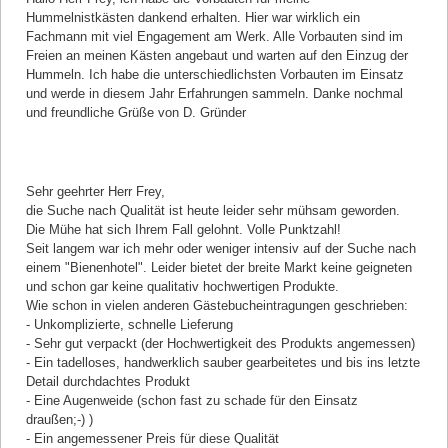
Hummelnistkästen dankend erhalten. Hier war wirklich ein
Fachmann mit viel Engagement am Werk. Alle Vorbauten sind im
Freien an meinen Kästen angebaut und warten auf den Einzug der
Hummeln. Ich habe die unterschiedlichsten Vorbauten im Einsatz
und werde in diesem Jahr Erfahrungen sammeln. Danke nochmal
und freundliche Grüße von D. Gründer
Kommentar von Andreas Schlesiona |
16.03.2017
Sehr geehrter Herr Frey,
die Suche nach Qualität ist heute leider sehr mühsam geworden.
Die Mühe hat sich Ihrem Fall gelohnt. Volle Punktzahl!
Seit langem war ich mehr oder weniger intensiv auf der Suche nach
einem "Bienenhotel". Leider bietet der breite Markt keine geigneten
und schon gar keine qualitativ hochwertigen Produkte.
Wie schon in vielen anderen Gästebucheintragungen geschrieben:
- Unkomplizierte, schnelle Lieferung
- Sehr gut verpackt (der Hochwertigkeit des Produkts angemessen)
- Ein tadelloses, handwerklich sauber gearbeitetes und bis ins letzte
Detail durchdachtes Produkt
- Eine Augenweide (schon fast zu schade für den Einsatz
draußen;-) )
- Ein angemessener Preis für diese Qualität