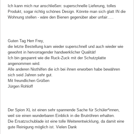
Ich kann mich nur anschließen: superschnelle Lieferung, tolles
Produkt, sogar richtig schönes Design. Könnte man sich glatt IN die
Wohnung stellen - wäre den Bienen gegenüber aber unfair…..
Kommentar von Jürgen Rohloff |
14.02.2025
Guten Tag Herr Frey,
die letzte Bestellung kam wieder superschnell und auch wieder wie
gewohnt in hervorragender handwerklicher Qualität!
Ich bin gespannt wie die Ruck-Zuck mit der Schutzplatte
angenommen wird.
Alle anderen Nisthilfen die ich bei ihnen erworben habe bewähren
sich seid Jahren sehr gut.
Mit freundlichen Grüßen
Jürgen Rohloff
Kommentar von Gabriele Vetter-Löffert |
23.05.2023
Der Spion XL ist einen sehr spannende Sache für Schüler*innen,
weil sie einen wunderbaren Einblick in die Brutröhren erhalten.
Die Ersatzschublade ist eine tolle Weiterentwicklung, da damit eine
gute Reinigung möglich ist. Vielen Dank