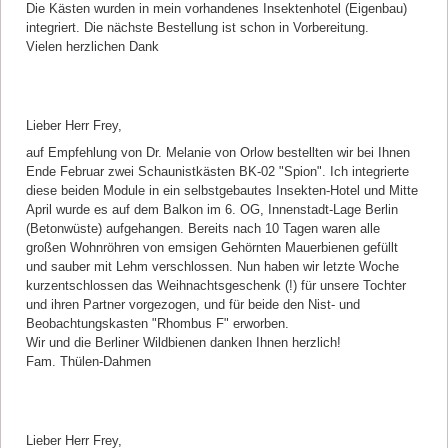
Die Kästen wurden in mein vorhandenes Insektenhotel (Eigenbau)
integriert. Die nächste Bestellung ist schon in Vorbereitung.
Vielen herzlichen Dank
Kommentar von Thülen-Dahmen |
29.04.2020
Lieber Herr Frey,
auf Empfehlung von Dr. Melanie von Orlow bestellten wir bei Ihnen
Ende Februar zwei Schaunistkästen BK-02 "Spion". Ich integrierte
diese beiden Module in ein selbstgebautes Insekten-Hotel und Mitte
April wurde es auf dem Balkon im 6. OG, Innenstadt-Lage Berlin
(Betonwüste) aufgehangen. Bereits nach 10 Tagen waren alle
großen Wohnröhren von emsigen Gehörnten Mauerbienen gefüllt
und sauber mit Lehm verschlossen. Nun haben wir letzte Woche
kurzentschlossen das Weihnachtsgeschenk (!) für unsere Tochter
und ihren Partner vorgezogen, und für beide den Nist- und
Beobachtungskasten "Rhombus F" erworben.
Wir und die Berliner Wildbienen danken Ihnen herzlich!
Fam. Thülen-Dahmen
Kommentar von Anne Spranger |
17.04.2020
Lieber Herr Frey,