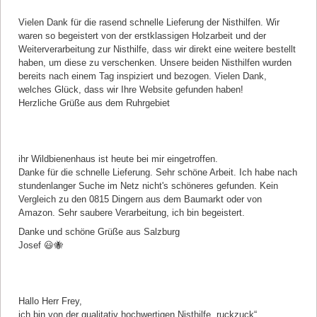
Vielen Dank für die rasend schnelle Lieferung der Nisthilfen. Wir
waren so begeistert von der erstklassigen Holzarbeit und der
Weiterverarbeitung zur Nisthilfe, dass wir direkt eine weitere bestellt
haben, um diese zu verschenken. Unsere beiden Nisthilfen wurden
bereits nach einem Tag inspiziert und bezogen. Vielen Dank,
welches Glück, dass wir Ihre Website gefunden haben!
Herzliche Grüße aus dem Ruhrgebiet
Kommentar von Josef |
05.05.2021
ihr Wildbienenhaus ist heute bei mir eingetroffen.
Danke für die schnelle Lieferung. Sehr schöne Arbeit. Ich habe nach
stundenlanger Suche im Netz nicht's schöneres gefunden. Kein
Vergleich zu den 0815 Dingern aus dem Baumarkt oder von
Amazon. Sehr saubere Verarbeitung, ich bin begeistert.
Danke und schöne Grüße aus Salzburg
Josef 😃🐝
Kommentar von Petra Kern |
27.04.2021
Hallo Herr Frey,
ich bin von der qualitativ hochwertigen Nisthilfe „ruckzuck“