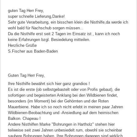
guten Tag Herr Frey,
super schnelle Lieferung,Danke!
Sehr gute Verarbeitung, ein bisschen klein die Nisthilfe,da werde ich
wohl bald für Nachschub sorgen müssen...
Da die Nisthilfe erst seit 2 Tagen im Einsatz ist , kann ich noch
keine Erfahrungen bzgl. Besiedelung mitteilen.
Herzliche Grüße
S.Fischer aus Baden-Baden
Kommentar von Michael M. |
03.05.2018
Guten Tag Herr Frey,
Ihre Nisthilfe bewährt sich hier ganz grandios !
Es ist die erste (ob selbstgebastelt oder von Profis gebaut), die
sofortigen und begeisterten Anklang bei den Wildbienen findet,
besonders (im Moment) bei der Gehörnten und der Roten
Mauerbiene. Habe ich so noch nicht erlebt in meinen paar Jahren
Wildbienen-Beobachtung und -Ansiedlung auf dem heimischen
Balkon. Chapeau !
Andere Nisthilfen Marke "Bohrungen in Hartholz" stehen hier
teilweise seit zwei Jahren unbesiedelt rum, obwohl sie scheinbar
saubere Bohrungen haben. Ihre Bohrungen dagegen sind wirklich