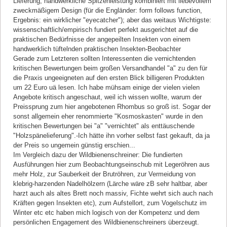
Lieferung, handwerkliche Spitzenleistung kombiniert mit liebevollem
zweckmäßigem Design (für die Engländer: form follows function,
Ergebnis: ein wirklicher "eyecatcher"); aber das weitaus Wichtigste:
wissenschaftlich/empirisch fundiert perfekt ausgerichtet auf die
praktischen Bedürfnisse der angepeilten Insekten von einem
handwerklich tüftelnden praktischen Insekten-Beobachter
Gerade zum Letzteren sollten Interessenten die vernichtenden
kritischen Bewertungen beim großen Versandhandel "a" zu den für
die Praxis ungeeigneten auf den ersten Blick billigeren Produkten
um 22 Euro uä lesen. Ich habe mühsam einige der vielen vielen
Angebote kritisch angeschaut, weil ich wissen wollte, warum der
Preissprung zum hier angebotenen Rhombus so groß ist. Sogar der
sonst allgemein eher renommierte "Kosmoskasten" wurde in den
kritischen Bewertungen bei "a" "vernichtet" als enttäuschende
"Holzspänelieferung".-Ich hätte ihn vorher selbst fast gekauft, da ja
der Preis so ungemein günstig erschien...
Im Vergleich dazu der Wildbienenschreiner: Die fundierten
Ausführungen hier zum Beobachtungseinschub mit Legeröhren aus
mehr Holz, zur Sauberkeit der Brutröhren, zur Vermeidung von
klebrig-harzenden Nadelhölzern (Lärche wäre zB sehr haltbar, aber
harzt auch als altes Brett noch massiv, Fichte wehrt sich auch nach
Kräften gegen Insekten etc), zum Aufstellort, zum Vogelschutz im
Winter etc etc haben mich logisch von der Kompetenz und dem
persönlichen Engagement des Wildbienenschreiners überzeugt.