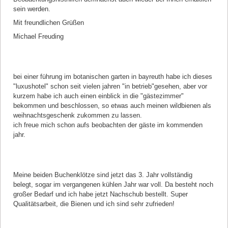
sein werden.
Mit freundlichen Grüßen
Michael Freuding
Kommentar von petra scherm |
07.12.2022
bei einer führung im botanischen garten in bayreuth habe ich dieses
"luxushotel" schon seit vielen jahren "in betrieb"gesehen, aber vor
kurzem habe ich auch einen einblick in die "gästezimmer"
bekommen und beschlossen, so etwas auch meinen wildbienen als
weihnachtsgeschenk zukommen zu lassen.
ich freue mich schon aufs beobachten der gäste im kommenden
jahr.
Kommentar von Franz |
04.08.2022
Meine beiden Buchenklötze sind jetzt das 3. Jahr vollständig
belegt, sogar im vergangenen kühlen Jahr war voll. Da besteht noch
großer Bedarf und ich habe jetzt Nachschub bestellt. Super
Qualitätsarbeit, die Bienen und ich sind sehr zufrieden!
Kommentar von Cornelia |
03.04.2022